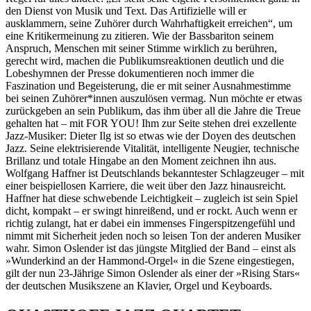
den Dienst von Musik und Text. Das Artifizielle will er
ausklammern, seine Zuhörer durch Wahrhaftigkeit erreichen“, um
eine Kritikermeinung zu zitieren. Wie der Bassbariton seinem
Anspruch, Menschen mit seiner Stimme wirklich zu berühren,
gerecht wird, machen die Publikumsreaktionen deutlich und die
Lobeshymnen der Presse dokumentieren noch immer die
Faszination und Begeisterung, die er mit seiner Ausnahmestimme
bei seinen Zuhörer*innen auszulösen vermag. Nun möchte er etwas
zurückgeben an sein Publikum, das ihm über all die Jahre die Treue
gehalten hat – mit FOR YOU! Ihm zur Seite stehen drei exzellente
Jazz-Musiker: Dieter Ilg ist so etwas wie der Doyen des deutschen
Jazz. Seine elektrisierende Vitalität, intelligente Neugier, technische
Brillanz und totale Hingabe an den Moment zeichnen ihn aus.
Wolfgang Haffner ist Deutschlands bekanntester Schlagzeuger – mit
einer beispiellosen Karriere, die weit über den Jazz hinausreicht.
Haffner hat diese schwebende Leichtigkeit – zugleich ist sein Spiel
dicht, kompakt – er swingt hinreißend, und er rockt. Auch wenn er
richtig zulangt, hat er dabei ein immenses Fingerspitzengefühl und
nimmt mit Sicherheit jeden noch so leisen Ton der anderen Musiker
wahr. Simon Oslender ist das jüngste Mitglied der Band – einst als
»Wunderkind an der Hammond-Orgel« in die Szene eingestiegen,
gilt der nun 23-Jährige Simon Oslender als einer der »Rising Stars«
der deutschen Musikszene an Klavier, Orgel und Keyboards.