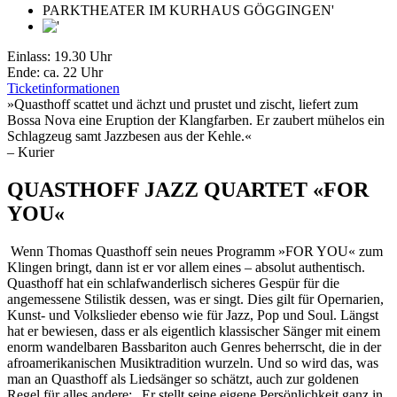
Einlass: 19.30 Uhr
Ende: ca. 22 Uhr
Ticketinformationen
»Quasthoff scattet und ächzt und prustet und zischt, liefert zum
Bossa Nova eine Eruption der Klangfarben. Er zaubert mühelos ein
Schlagzeug samt Jazzbesen aus der Kehle.«
– Kurier
QUASTHOFF JAZZ QUARTET «FOR
YOU«
Wenn Thomas Quasthoff sein neues Programm »FOR YOU« zum
Klingen bringt, dann ist er vor allem eines – absolut authentisch.
Quasthoff hat ein schlafwanderlisch sicheres Gespür für die
angemessene Stilistik dessen, was er singt. Dies gilt für Opernarien,
Kunst- und Volkslieder ebenso wie für Jazz, Pop und Soul. Längst
hat er bewiesen, dass er als eigentlich klassischer Sänger mit einem
enorm wandelbaren Bassbariton auch Genres beherrscht, die in der
afroamerikanischen Musiktradition wurzeln. Und so wird das, was
man an Quasthoff als Liedsänger so schätzt, auch zur goldenen
Regel für alles andere: „Er stellt seine eigene Persönlichkeit ganz in