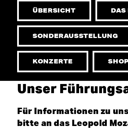
ÜBERSICHT
DAS
SONDERAUSSTELLUNG
»Man nimmt von 
– Leopold Mozart
KONZERTE
SHO
Unser Führungs
Für Informationen zu un
bitte an das Leopold Moz