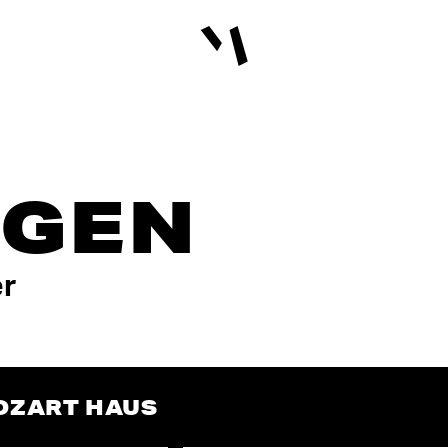
Deutsche Mozartstadt Augsb
NGEN
er
OZART HAUS